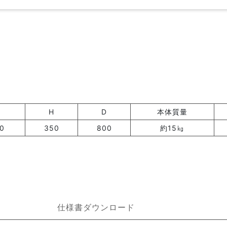
H
D
本体質量
0
350
800
約15㎏
仕様書ダウンロード