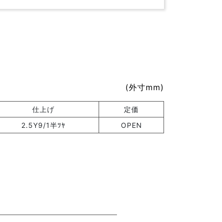
(外寸mm)
仕上げ
定価
2.5Y9/1半ﾂﾔ
OPEN